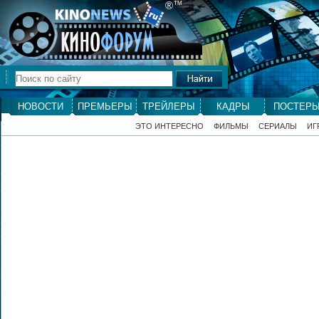
®
ТМ
НОВОСТИ
ПРЕМЬЕРЫ
ТРЕЙЛЕРЫ
КАДРЫ
ПОСТЕР
ЭТО ИНТЕРЕСНО
ФИЛЬМЫ
СЕРИАЛЫ
ИГ