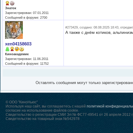
Знаток
Зарегистрирован: 07.01.2011
Сообщений в форуме: 2700
#273429, создано: 08.08.2025 18:43, отредак
А также с днём котиков, альпини
xen04158603
Киноакадемик
Зарегистрирован: 11.06.2011
Сообщений в форуме: 11752
Оставлять сообщения могут только зарегистрирован
© ООО "КиноНьюс"
Используя наш сайт, вы соглашаетесь с нашей
политикой конфиденциаль
согласие на использование файлов cookie.
Свидетельство о регистрации СМИ Эл № ФС77-49541 от 26 апреля 2012 г
Свидетельство на товарный знак №542978