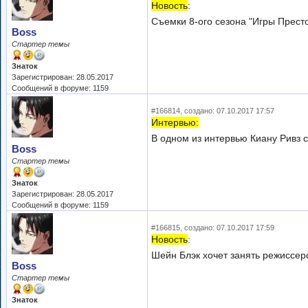
Новость
:
Съемки 8-ого сезона "Игры Престо
Boss
Стартер темы
Знаток
Зарегистрирован: 28.05.2017
Сообщений в форуме: 1159
#166814, создано: 07.10.2017 17:57
Интервью:
В одном из интервью Киану Ривз 
Boss
Стартер темы
Знаток
Зарегистрирован: 28.05.2017
Сообщений в форуме: 1159
#166815, создано: 07.10.2017 17:59
Новость
:
Шейн Блэк хочет занять режиссер
Boss
Стартер темы
Знаток