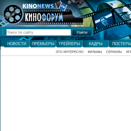
®
ТМ
НОВОСТИ
ПРЕМЬЕРЫ
ТРЕЙЛЕРЫ
КАДРЫ
ПОСТЕР
ЭТО ИНТЕРЕСНО
ФИЛЬМЫ
СЕРИАЛЫ
ИГ