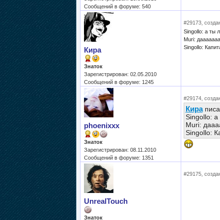
Сообщений в форуме: 540
#29173, создан
Singollo: а т
Muri: даааааа
Singollo: Капи
Кира
Знаток
Зарегистрирован: 02.05.2010
Сообщений в форуме: 1245
#29174, создан
Кира
писа
Singollo: 
Muri: даа
phoenixxx
Singollo: 
Знаток
Зарегистрирован: 08.11.2010
Сообщений в форуме: 1351
#29175, создан
UnrealTouch
Знаток