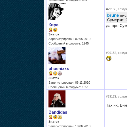
#29150, создан
brune
писа
Сумерки: 
Кира
да про Сум
Знаток
Зарегистрирован: 02.05.2010
Сообщений в форуме: 1245
#29154, создан
phoenixxx
Знаток
Зарегистрирован: 08.11.2010
Сообщений в форуме: 1351
#29172, создан
Так их, Вин
Bandidas
Знаток
Зарегистрирован: 10.06.2010