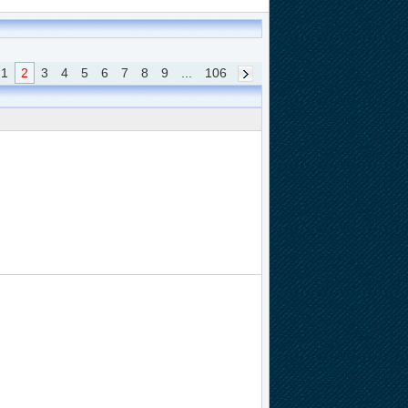
1
2
3
4
5
6
7
8
9
...
106