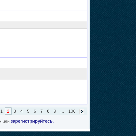
1
2
3
4
5
6
7
8
9
...
106
зарегистрируйтесь.
м или