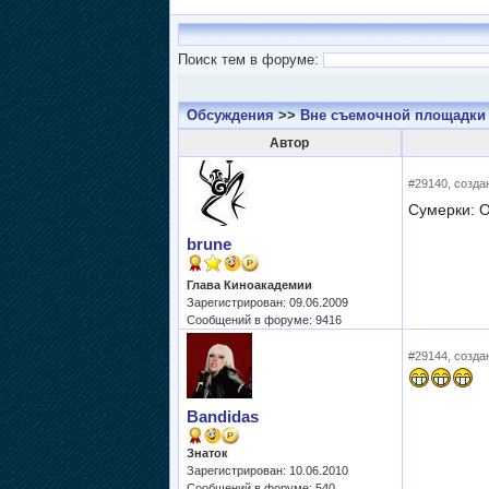
Поиск тем в форуме:
Обсуждения
>>
Вне съемочной площадки
Автор
#29140, создан
Сумерки: О
brune
Глава Киноакадемии
Зарегистрирован: 09.06.2009
Сообщений в форуме: 9416
#29144, создан
Bandidas
Знаток
Зарегистрирован: 10.06.2010
Сообщений в форуме: 540