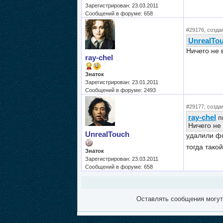
Зарегистрирован: 23.03.2011
Сообщений в форуме: 658
#29176, создан
UnrealTo
Ничего не в
ray-chel
Знаток
Зарегистрирован: 23.01.2011
Сообщений в форуме: 2493
#29177, создан
ray-chel
пи
Ничего не 
UnrealTouch
удалили фо
тогда такой
Знаток
Зарегистрирован: 23.03.2011
Сообщений в форуме: 658
Оставлять сообщения могут