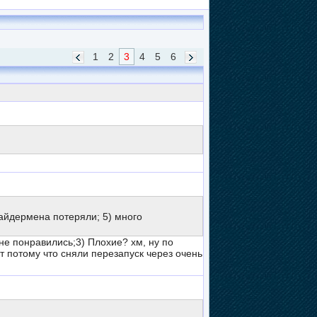
1
2
3
4
5
6
спайдермена потеряли; 5) много
не понравились;3) Плохие? хм, ну по
т потому что сняли перезапуск через очень