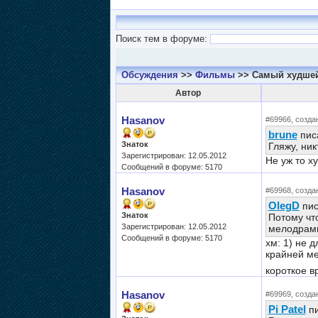
Поиск тем в форуме:
Обсуждения
>>
Фильмы
>> Самый худше
Автор
Hasanov
#69966, создан
brune
писа
Знаток
Гляжу, ник
Зарегистрирован: 12.05.2012
Не уж то х
Сообщений в форуме: 5170
Hasanov
#69968, создан
OlegD
пис
Знаток
Потому что
Зарегистрирован: 12.05.2012
мелодрамы;
Сообщений в форуме: 5170
хм: 1) не 
крайней ме
короткое в
Hasanov
#69969, создан
Pi Patel
пи