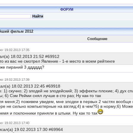
ФОРУМ
йший фильм 2012
Сообщение
о: 19.02.2013 17:35
л(а) 18.02.2013 21:52 #69912
то из вас не смотрел Явление - 1-е место в моем рейтинге
уже пираний 3 дддддд?
о: 19.02.2013 17:39
ал(а) 18.02.2013 22:45 #69918
: 1) скучно; 2) злодей не злодейский; 3) эффекты плохие; 4) дух 
 6) Сэм Рейми снял лучше в сто раз; Ну как-то так
для меня;2) поживем увидем, мне злодеи в первых 2 частях вообще 
ре не сильно компьютерные на взгляд;4) в чем?5) в норму;6) Може
ремя и поклонники приняли в штыки. Ну как то так
о: 19.02.2013 17:40
сал(а) 19.02.2013 17:30 #69964