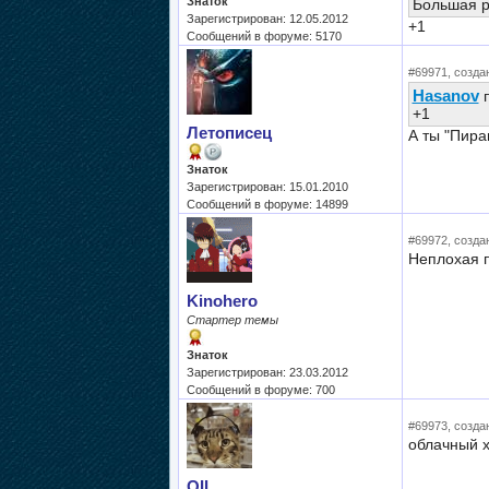
Знаток
Большая р
Зарегистрирован: 12.05.2012
+1
Сообщений в форуме: 5170
#69971, создан
Hasanov
п
+1
Летописец
А ты "Пира
Знаток
Зарегистрирован: 15.01.2010
Сообщений в форуме: 14899
#69972, создан
Неплохая п
Kinohero
Стартер темы
Знаток
Зарегистрирован: 23.03.2012
Сообщений в форуме: 700
#69973, создан
облачный х
OII