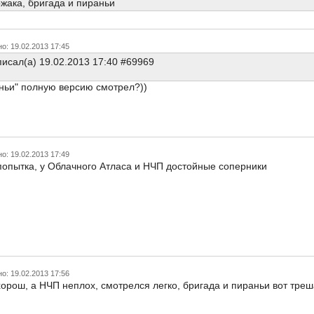
жака, бригада и пираньи
о: 19.02.2013 17:45
исал(а) 19.02.2013 17:40 #69969
ньи" полную версию смотрел?))
о: 19.02.2013 17:49
опытка, у Облачного Атласа и НЧП достойные соперники
о: 19.02.2013 17:56
орош, а НЧП неплох, смотрелся легко, бригада и пираньи вот треш