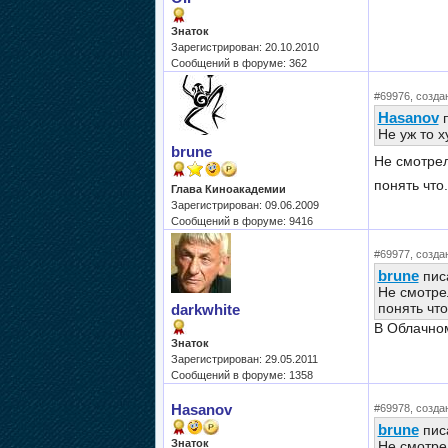
Знаток
Зарегистрирован: 20.10.2010
Сообщений в форуме: 362
#69976, создан
Hasanov
п
Не уж то 
brune
Не смотрел
понять что.
Глава Киноакадемии
Зарегистрирован: 09.06.2009
Сообщений в форуме: 9416
#69977, создан
brune
писа
Не смотрел
понять что.
darkwhite
В Облачном
Знаток
Зарегистрирован: 29.05.2011
Сообщений в форуме: 1358
Hasanov
#69978, создан
brune
писа
Знаток
Не смотрел