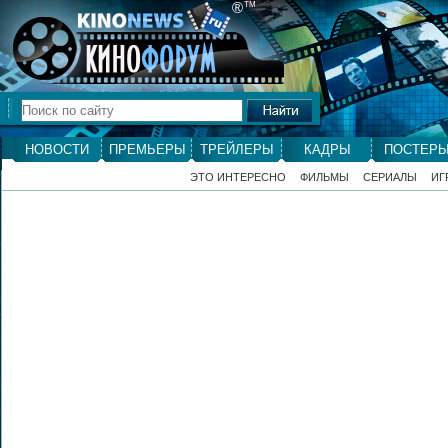
®
ТМ
НОВОСТИ
ПРЕМЬЕРЫ
ТРЕЙЛЕРЫ
КАДРЫ
ПОСТЕР
ЭТО ИНТЕРЕСНО
ФИЛЬМЫ
СЕРИАЛЫ
ИГ