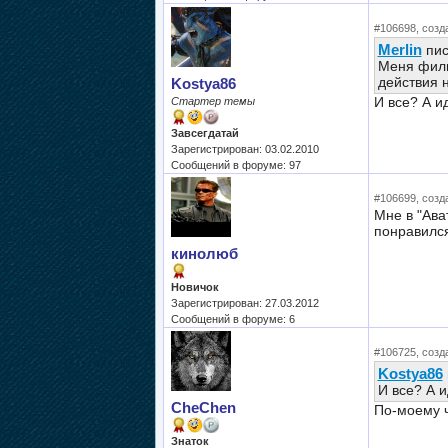
#106698, созда
Merlin
пис
Меня филь
действия 
Kostya86
И все? А и
Стартер темы
Завсегдатай
Зарегистрирован: 03.02.2010
Сообщений в форуме: 97
#106699, созда
Мне в "Ава
понравился
кинолюб
Новичок
Зарегистрирован: 27.03.2012
Сообщений в форуме: 6
#106725, созда
Kostya86
И все? А 
CheChen
По-моему ч
Знаток