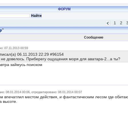
ФОРУМ
1
2
р
"
Сообщение
о: 07.11.2013 00:59
писал(а) 06.11.2013 22:29 #96154
о не довелось. Приберегу ощущения моря для аватара-2...а ты?
завтра займусь поиском
но: 08.01.2014 00:06, отредактировано: 08.01.2014 00:07
 впечатлил местом действия, и фантастическим лесом где обита
а высоте.