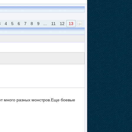
3
4
5
6
7
8
9
...
11
12
13
ют много разных монстров.Еще боевые