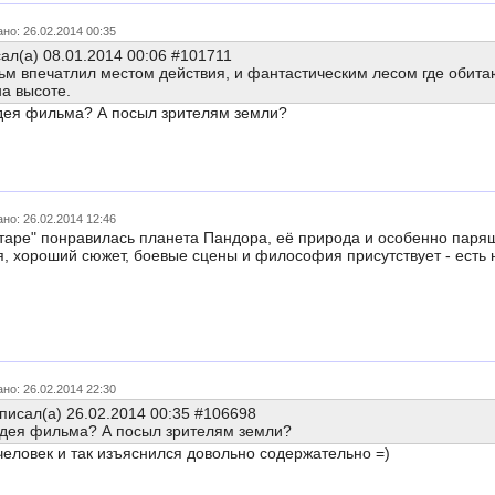
но: 26.02.2014 00:35
ал(а) 08.01.2014 00:06 #101711
м впечатлил местом действия, и фантастическим лесом где обита
на высоте.
дея фильма? А посыл зрителям земли?
но: 26.02.2014 12:46
таре" понравилась планета Пандора, её природа и особенно пар
, хороший сюжет, боевые сцены и философия присутствует - есть 
но: 26.02.2014 22:30
писал(а) 26.02.2014 00:35 #106698
идея фильма? А посыл зрителям земли?
еловек и так изъяснился довольно содержательно =)