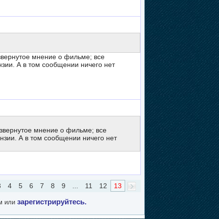
азвернутое мнение о фильме; все
нзии. А в том сообщении ничего нет
развернутое мнение о фильме; все
ензии. А в том сообщении ничего нет
3
4
5
6
7
8
9
...
11
12
13
зарегистрируйтесь.
м или