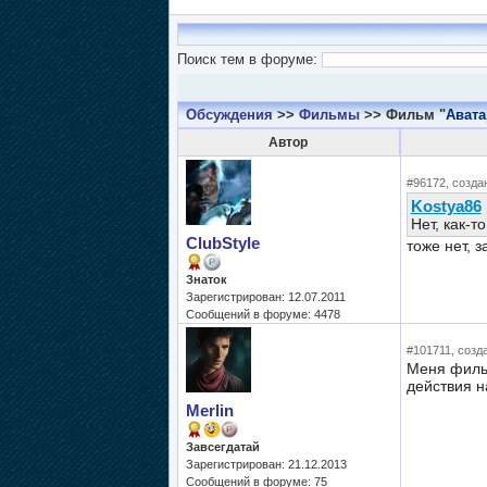
Поиск тем в форуме:
Обсуждения
>>
Фильмы
>> Фильм "
Авата
Автор
#96172, создан
Kostya86
Нет, как-т
ClubStyle
тоже нет, 
Знаток
Зарегистрирован: 12.07.2011
Сообщений в форуме: 4478
#101711, созда
Меня фильм
действия н
Merlin
Завсегдатай
Зарегистрирован: 21.12.2013
Сообщений в форуме: 75