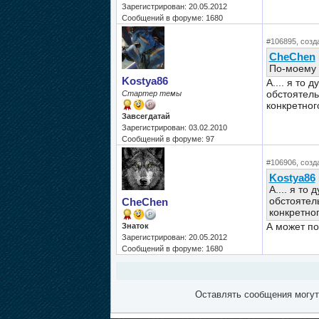
Зарегистрирован: 20.05.2012
Сообщений в форуме: 1680
#106895, созда
CheChen
По-моему 
Kostya86
А.... я то
обстоятель
Стартер темы
конкретног
Завсегдатай
Зарегистрирован: 03.02.2010
Сообщений в форуме: 97
#106906, созда
Kostya86
А.... я то
обстоятель
CheChen
конкретног
А может по
Знаток
Зарегистрирован: 20.05.2012
Сообщений в форуме: 1680
Оставлять сообщения могут