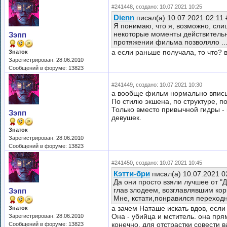
#241448, создано: 10.07.2021 10:25
Dienn
писал(а) 10.07.2021 02:11
Я понимаю, что я, возможно, сли
некоторые моменты действительно
Зэпп
протяжении фильма позволяло ..
а если раньше получала, то что? 
Знаток
Зарегистрирован: 28.06.2010
Сообщений в форуме: 13823
#241449, создано: 10.07.2021 10:30
а вообще фильм нормально вписы
По стилю экшена, по структуре, п
Только вместо привычной гидры 
Зэпп
девушек.
Знаток
Зарегистрирован: 28.06.2010
Сообщений в форуме: 13823
#241450, создано: 10.07.2021 10:45
Кэтти-бри
писал(а) 10.07.2021 0
Да они просто взяли лучшее от "
глав злодеем, возглавлявшим ко
Зэпп
Мне, кстати,понравился переходн
а зачем Наташе искать вдов, если
Знаток
Она - убийца и мститель. она пря
Зарегистрирован: 28.06.2010
конечно, для отстрастки совести 
Сообщений в форуме: 13823