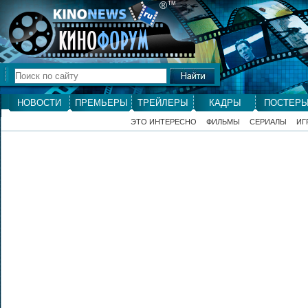
®
ТМ
НОВОСТИ
ПРЕМЬЕРЫ
ТРЕЙЛЕРЫ
КАДРЫ
ПОСТЕР
ЭТО ИНТЕРЕСНО
ФИЛЬМЫ
СЕРИАЛЫ
ИГ