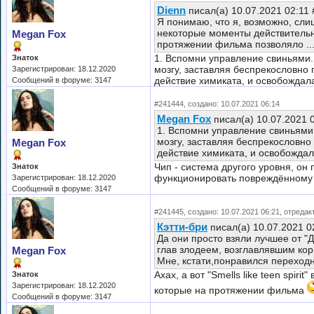
Dienn
писал(а) 10.07.2021 02:11
Я понимаю, что я, возможно, сли
некоторые моменты действительно
Megan Fox
протяжении фильма позволяло ..
1. Вспомни управление свиньями. 
Знаток
мозгу, заставляя беспрекословно
Зарегистрирован: 18.12.2020
действие химиката, и освобождал
Сообщений в форуме: 3147
#241444, создано: 10.07.2021 06:14
Megan Fox
писал(а) 10.07.2021 
1. Вспомни управление свиньями. 
мозгу, заставляя беспрекословно
Megan Fox
действие химиката, и освобождала
Чип - система другого уровня, он
Знаток
функционировать повреждённому 
Зарегистрирован: 18.12.2020
Сообщений в форуме: 3147
#241445, создано: 10.07.2021 06:21, отредак
Кэтти-бри
писал(а) 10.07.2021 0
Да они просто взяли лучшее от "
глав злодеем, возглавлявшим ко
Megan Fox
Мне, кстати,понравился переходн
Ахах, а вот "Smells like teen spiri
Знаток
Зарегистрирован: 18.12.2020
которые на протяжении фильма
Сообщений в форуме: 3147