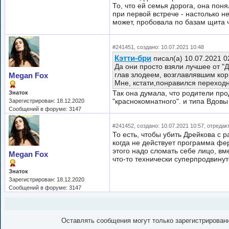
То, что ей семья дорога, она пон
при первой встрече - настолько не
может, пробовала по базам щита ч
#241451, создано: 10.07.2021 10:48
Кэтти-бри
писал(а) 10.07.2021 0
Да они просто взяли лучшее от "
глав злодеем, возглавлявшим ко
Megan Fox
Мне, кстати,понравился переходн
Так она думала, что родители про
Знаток
"краснокомнатного". и типа Вдовы
Зарегистрирован: 18.12.2020
Сообщений в форуме: 3147
#241452, создано: 10.07.2021 10:57, отредак
То есть, чтобы убить Дрейкова с
когда не действует программа фер
этого надо сломать себе лицо, вм
Megan Fox
что-то технически суперпродвину
Знаток
Зарегистрирован: 18.12.2020
Сообщений в форуме: 3147
Оставлять сообщения могут только зарегистрирован