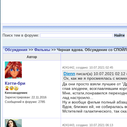
Поиск тем в форуме:
Обсуждения
>>
Фильмы
>> Черная вдова. Обсуждение со СПОЙ
Автор
#241442, создано: 10.07.2021 02:45
Dienn
писал(а) 10.07.2021 02:12
Ох, как же я просмеялась с моме
Кэтти-бри
Да они просто взяли лучшее от "Д
глав злодеем, возглавлявшим кор
Мне, кстати,понравился переходн
Киноакадемик
лад настроило...
Зарегистрирован: 22.11.2016
Ну и вообще фильм полный абзац 
Сообщений в форуме: 2785
Вдов, близких ей, не собиралась
Мстителей галактического, так ск
#241443, создано: 10.07.2021 06:13