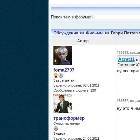
Поиск тем в форуме:
Обсуждения
>>
Фильмы
>> Гарри Поттер
Автор
#36663, создан
Azret11
пи
"нелегкий
foma2707
ну все крит
Завсегдатай
Зарегистрирован: 02.01.2011
Сообщений в форуме: 120
#36667, создан
ну это я и
трансформер
Стартер темы
Знаток
Зарегистрирован: 24.06.2011