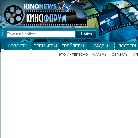
®
ТМ
НОВОСТИ
ПРЕМЬЕРЫ
ТРЕЙЛЕРЫ
КАДРЫ
ПОСТЕР
ЭТО ИНТЕРЕСНО
ФИЛЬМЫ
СЕРИАЛЫ
ИГ