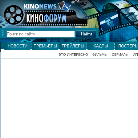
®
ТМ
НОВОСТИ
ПРЕМЬЕРЫ
ТРЕЙЛЕРЫ
КАДРЫ
ПОСТЕР
ЭТО ИНТЕРЕСНО
ФИЛЬМЫ
СЕРИАЛЫ
ИГ