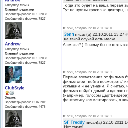
Andrew
Тогда это будет на ваша первая э
Стартер темы
Тут не нужны красивые дикторы,
Главный редактор
Зарегистрирован: 10.10.2008
Сообщений в форуме: 7827
#37278, создано: 22.10.2011 14:50
Зэпп
писал(а) 22.10.2011 13:27 
на такой случай есть маска.
Andrew
А смысл?:) Почему бы не стать зв
Стартер темы
Главный редактор
Зарегистрирован: 10.10.2008
Сообщений в форуме: 7827
#37279, создано: 22.10.2011 14:51
Первые впечатления от фильма бу
фильм стоит пойти посмотреть" и
услышим и не увидим. Я считаю, 
ClubStyle
фильма пойдёт домой и сделает в
(например, голосом ДартВейдера)
Знаток
фантастику комментировать, а ком
Зарегистрирован: 12.07.2011
Сообщений в форуме: 4478
#37280, создано: 22.10.2011 14:51
SF Freddy
писал(а) 22.10.2011 1
Нет таких)