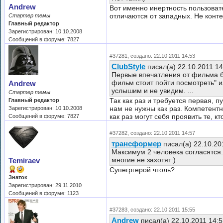
Andrew
Вот именно инертность пользовате
отличаются от западных. Не конт
Стартер темы
Главный редактор
Зарегистрирован: 10.10.2008
Сообщений в форуме: 7827
#37281, создано: 22.10.2011 14:53
ClubStyle
писал(а) 22.10.2011 1
Первые впечатления от фильма б
фильм стоит пойти посмотреть" и
Andrew
услышим и не увидим. ...
Стартер темы
Так как раз и требуется первая, 
Главный редактор
нам не нужны как раз. Компетентн
Зарегистрирован: 10.10.2008
как раз могут себя проявить те, к
Сообщений в форуме: 7827
#37282, создано: 22.10.2011 14:57
трансформер
писал(а) 22.10.20
Максимум 2 человека согласятся.
многие не захотят:)
Temiraev
Супегргерой чтоль?
Знаток
Зарегистрирован: 29.11.2010
Сообщений в форуме: 1123
#37283, создано: 22.10.2011 15:55
Andrew
писал(а) 22.10.2011 14: