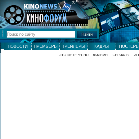
®
ТМ
НОВОСТИ
ПРЕМЬЕРЫ
ТРЕЙЛЕРЫ
КАДРЫ
ПОСТЕР
ЭТО ИНТЕРЕСНО
ФИЛЬМЫ
СЕРИАЛЫ
ИГ